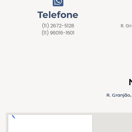
Telefone
(11) 2672-5128
R. G
(11) 96016-1601
R. Granjão,