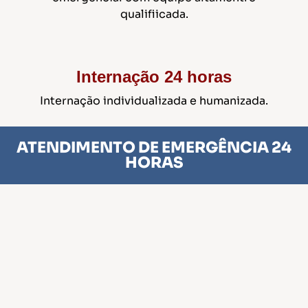
qualifiicada.
Internação 24 horas
Internação individualizada e humanizada.
ATENDIMENTO DE EMERGÊNCIA 24
HORAS
Nossos Serviços
Somos especialistas e referência no mercado quando o
assunto é o cuidado estético com os animais. Oferecemos
uma ampla gama de serviços, tudo com muito amor,